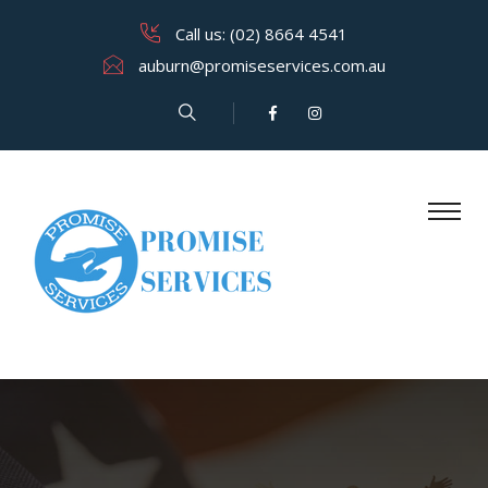
Call us: (02) 8664 4541
auburn@promiseservices.com.​au